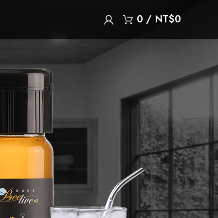
0
/
NT$
0