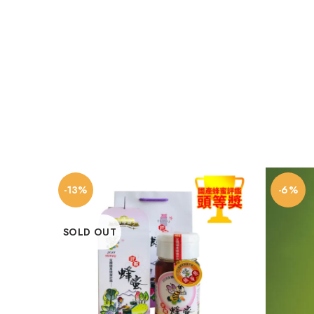
-13%
-6%
SOLD OUT