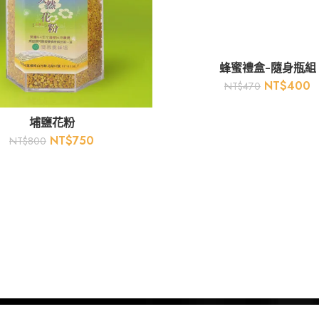
蜂蜜禮盒-隨身瓶組
NT$
400
NT$
470
埔鹽花粉
NT$
750
NT$
800