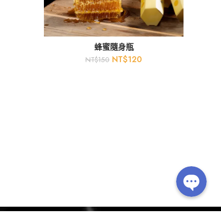
蜂蜜隨身瓶
NT$
120
NT$
150
Line
Facebook Messenger