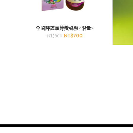
全國評鑑頭等獎蜂蜜<限量>
NT$
700
NT$
800