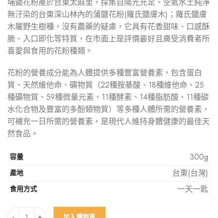
埔鹽花粉產於台東太麻里，採集自陽光充足、空氣水土純淨
無汙染的台東深山林內的蒲鹽花粉(羅氏鹽膚木)；羅氏鹽膚
木屬野生樹種，沒有農藥的疑慮，它具有花香甜味、口感酥
脆、入口即化等特質，在市面上是評價最好且廣受消費者所
喜愛與食用的花粉種類。
花粉的營養成分能為人體提供多種豐富營養素，包含蛋白
質、天然維他命、礦物質（22種胺基酸、18種維他命、25
種礦物質、59種微量元素、11種酵素、14種脂肪酸、11種碳
水化合物及豐富的多酚類物質）等多種人體所需的營養素，
可補充一日所需的營養素，是現代人維持身體健康的最佳天
然食品。
300g
容量
台東(台灣)
產地
一天一匙
食用方式
加入購物車