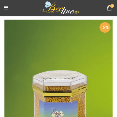
0
-6%